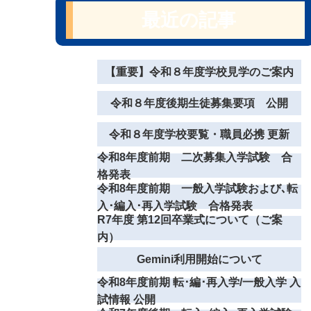
最近の記事
【重要】令和８年度学校見学のご案内
令和８年度後期生徒募集要項 公開
令和８年度学校要覧・職員必携 更新
令和8年度前期 二次募集入学試験 合
格発表
令和8年度前期 一般入学試験および､転
入･編入･再入学試験 合格発表
R7年度 第12回卒業式について（ご案
内）
Gemini利用開始について
令和8年度前期 転･編･再入学/一般入学 入
試情報 公開