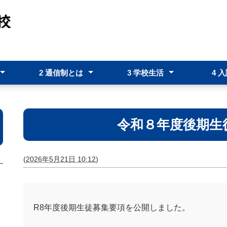
2 通信制とは
3 学校生活
4 
つ
クールポリシー
2-1 通信制とは
2-2 通信制の学習システム
3-1 年間行事予定表
3-2 スクーリング時間割・校時
3-3 規定レポート数・規定スク
3-4 生徒支援・教育相談
3-5 進路指導部
4-1 
4-2 
4-3 
表
ーリング時数
令和８年度後期生
(
2026年5月21日 10:12
)
R8年度後期生徒募集要項を公開しました。