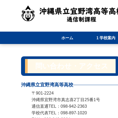
ホーム
1 学校案内
1-1 校長あいさ
1-2 通信制ス
1-3 学校要覧
1-4 職員必携
1-5 学校評価
問い合わせ・アクセス
沖縄県立宜野湾高等高校
〒901-2224
沖縄県宜野湾市真志喜2丁目25番1号
通信直通TEL：098-942-2363
学校代表TEL：098-897-1020