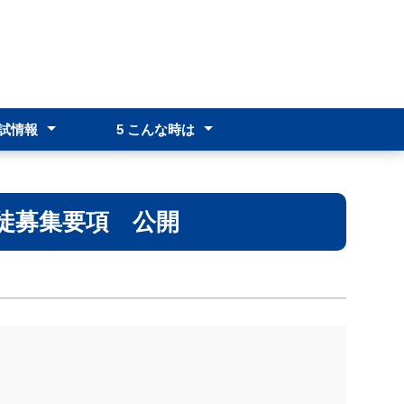
入試情報
5 こんな時は
一般入学
前期 転編再入学
後期 転編再入学
5-1 台風時の対応
5-2 感染症にかかったら
5-3 各種申請
徒募集要項 公開