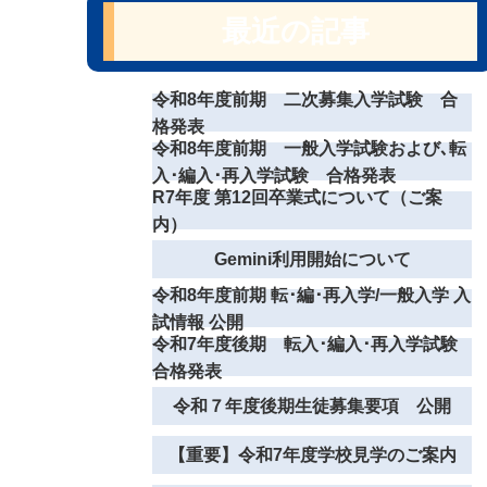
最近の記事
令和8年度前期 二次募集入学試験 合
格発表
令和8年度前期 一般入学試験および､転
入･編入･再入学試験 合格発表
R7年度 第12回卒業式について（ご案
内）
Gemini利用開始について
令和8年度前期 転･編･再入学/一般入学 入
試情報 公開
令和7年度後期 転入･編入･再入学試験
合格発表
令和７年度後期生徒募集要項 公開
【重要】令和7年度学校見学のご案内