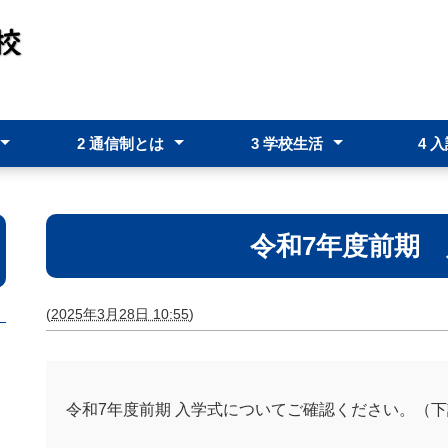
2 通信制とは
3 学校生活
4 
つ
クールポリシー
2-1 通信制とは
2-2 通信制の学習システム
3-1 年間行事予定表
3-2 スクーリング時間割・校時
3-3 規定レポート数・規定スク
3-4 生徒支援・教育相談
3-5 進路指導部
4-1 
4-2 
4-3 
表
ーリング時数
令和7年度前期
(
2025年3月28日 10:55
)
令和7年度前期 入学式についてご確認ください。（