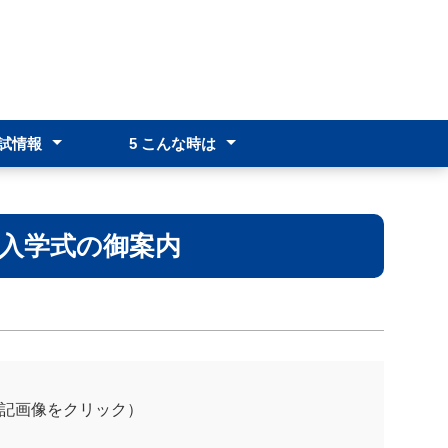
入試情報
5 こんな時は
一般入学
前期 転編再入学
後期 転編再入学
5-1 台風時の対応
5-2 感染症にかかったら
5-3 各種申請
 入学式の御案内
下記画像をクリック）