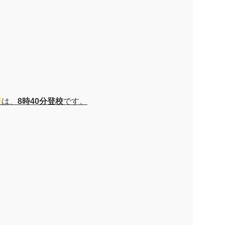
）
は、
8時40分登校
です。