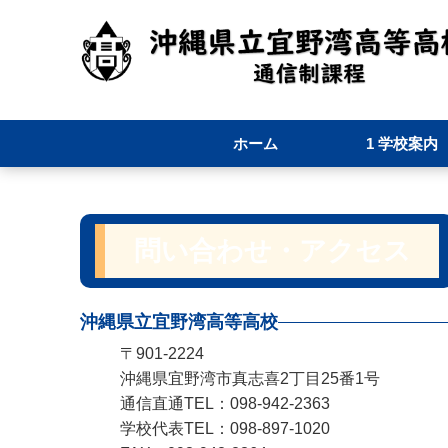
ホーム
1 学校案内
1-1 校長あいさ
1-2 通信制ス
1-3 学校要覧
1-4 職員必携
1-5 学校評価
問い合わせ・アクセス
沖縄県立宜野湾高等高校
〒901-2224
沖縄県宜野湾市真志喜2丁目25番1号
通信直通TEL：098-942-2363
学校代表TEL：098-897-1020