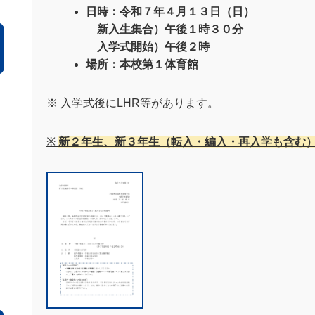
日時：令和７年４月１３日（日）
新入生集合）午後１時３０分
入学式開始）午後２時
場所：本校第１体育館
※ 入学式後にLHR等があります。
※
新２年生、新３年生（転入・編入・再入学も含む